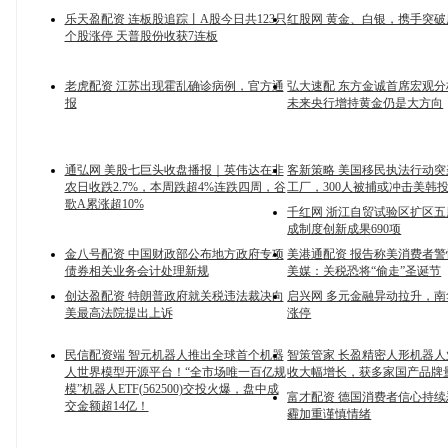
乐天盈配资 连板股追踪丨A股今日共123只
红股网 黄金、白银，携手突
个股涨停 天普股份收获7连板
老虎配资 江苏出现霍乱确诊病例，官方通
弘大速配 东方金诚首席宏观
报
未来央行增持黄金仍是大方向
通弘网 美股七巨头收盘播报｜英伟达在非
客新策略 美国移民执法行动
农日收跌2.7%，本周跌超4%连跌四周，谷
工厂，300人被捕或冲击美韩
歌A累涨超10%
千红网 浙江自贸试验区扩区五
成制度创新成果690项
金八号配资 中国财政部公布地方政府专项
美港通配资 报告称美消费者
债券相关业务会计处理新规
美媒：关税恐将“偷走”圣诞节
创达盈配资 特朗普政府就关税违法裁决向
启兴网 多元金融异动拉升，
美最高法院提出上诉
涨停
民信配资端 智元机器人推出全球首个机器
智策管家 长盈精密人形机器
人世界模型开源平台！“全市场唯一百亿规
收大幅增长，获多家国产品牌
模”机器人ETF(562500)交投火爆，盘中成
富才配资 德国消费者信心持续
交金额超14亿！
霾加重谨慎情绪