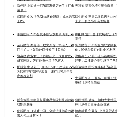
涨停吧 上海迪士尼第四家酒店来了！打卡
天通盈 郑智化清空所有微博
清单+1
盛鹏配资 次世代Xbox售价泄露：成本远高
蜗牛配资 王腾风波后再为红
于PS6
未来：多位小米高管留言
丰益国际 2025当代小剧场戏曲展演季开幕
赚配网 通州·全球发展论坛（2
举行
金砖财富 商务部：放宽外资市场准入，修
豌豆财富 广州拟全面取消限
订并扩大《鼓励外商投资产业目录》
价，降低贷款首付比例和利率
聚赢盘 商业女王！孙颖莎又一代言官宣，
盈鑫惠 汪小菲不让马筱梅喝
成某国际大牌首位身体清洁代言人
好事，二汪暖心举动感动了马
配股宝 中盐化工(600328.SH)：建设有产能
启运操盘 国投泰康信托迎高
为800吨/年高纯钠装置，该产品可用于反
应堆冷却剂
牛道配资 初三至高三可报！
重磅计划招生简章
桥宜速配 伊朗外长重申愿意限制核活动换
盛鹏优配 外媒：扣押大批韩国
取制裁解除
称计划锁定更多企业设施
优股配资 （近观中国）全球治理倡议的提
银泰融通 宁夏前8个月外贸进出
出为何正逢其时？
亿元