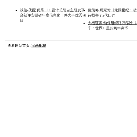
诚信-优配 优秀+1！设计总院自主研发平
億策略 玩家对《龙腾世纪：
台获评安徽省年度信息化十件大事优秀项
待损害了2代口碑
目
大福证券 动保组织呼吁移除
车：世界》里的奶牛鼻环
查看网站首页:
宝尚配资