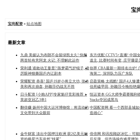
宝尚
宝尚配资
»
站点地图
最新文章
九鼎 美媒认为布朗不会留绿凯太久! 快船
东方优配 CCTV5+直播! 中
两首轮有意阿龙 火记: 不理解此运作
道主, 比赛时间有变, 庄宇珊是
荣利通 谁敢动王曼昱? 陈梦霸气护犊子, 凌
创界 CBA最新一期排名出炉! 
厉眼神狠撕国乒内讧剧本
海第二, 深圳队力压广东队
荣耀配资 恭喜! 国乒19岁小将立大功, 张本
启盈策略 太残酷! 国乒4人惨遭
美和再次崩盘, 孙颖莎仍战无不胜
佳死磕早田, 孙颖莎今晚拒绝
日斗配资 [小炮APP]专家魁仔竞彩推荐：
恒运资本 GG大师争霸赛顺利收官
英超亚冠乙3串1
Stacks夺冠成黑马
翻倍赚 扬州中国大运河博物馆：将流动的
中国配资网 看一个西部县城如
文化带到大众眼前
造雄心”
金牛财富 淡出中国押注欧洲 获2亿美元融
倍倍网 和讯投顾赵冰忆：可能回
资的极星汽车依然“钱紧”
后反弹，但市场操作难度增加